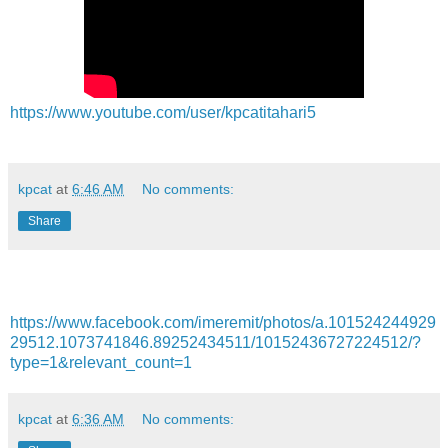
https://www.youtube.com/user/kpcatitahari5
kpcat
at
6:46 AM
No comments:
Share
https://www.facebook.com/imeremit/photos/a.101524244929
29512.1073741846.89252434511/10152436727224512/?
type=1&relevant_count=1
kpcat
at
6:36 AM
No comments: