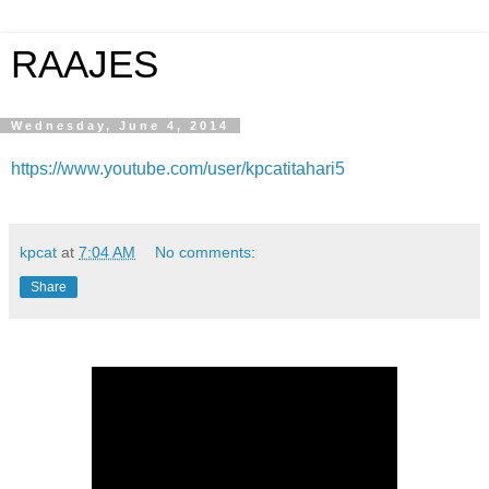
RAAJES
Wednesday, June 4, 2014
https://www.youtube.com/user/kpcatitahari5
kpcat
at
7:04 AM
No comments:
Share