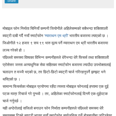
Share
मोबाइल फोन निर्माता चिनियाँ कम्पनी जियोनीले अहिलेसम्मको सबैभन्दा शक्तिशाली
ब्याट्री दाबी गर्दै नयाँ स्मार्टफोन
‘म्याराथन एम थ्री’
भारतीय बजारमा ल्याएको छ ।
जिओनीले १२ हजार ९ सय ९९ भारु मूल्य पर्ने म्याराथन एम थ्री भारतीय बजारमा
लञ्च गरेको हो ।
पछिल्लो समयमा विश्वका विभिन्न कम्पनीहरुले धेरैभन्दा धेरै फिचर्स तथा शक्तिशाली
प्रोसेसर जस्ता अत्याधुनिक सेवा सहितका स्मार्टफोन बजारमा ल्याउँदा उपभोक्तालाई
चलाउन त मज्जै भएको छ, तर छिटो-छिटो ब्याट्री चार्ज गरिरहनुपर्ने झण्झट भने
थपिएको छ ।
सामान्य फिचर्सका मोबाइल प्रयोगमा रहँदा त्यस्ता मोबाइल फोनलाई हप्तामा एक दुई
पटक मात्र रिचार्ज गरे पुग्थ्यो । तर, अहिलेका स्मार्टफोनलाई दिनमै एक-दुईपटक
चार्ज गर्नुपर्छ ।
यही अप्ठेरोलाई सजिलो बनाउन फोन निर्माता कम्पनीहरुले पछिल्लो समयमा धेरै
समयसम्म टिक्ने ब्याट्री भएका नयाँ स्मार्टफोन सार्वजनिक गर्ने होडबाजीमा जुटिरहेका