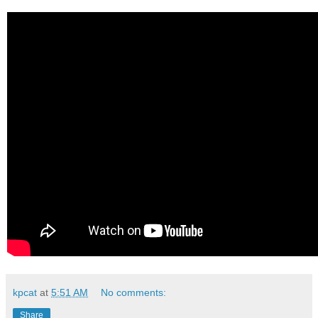
kpcat
at
5:51 AM
No comments:
Share