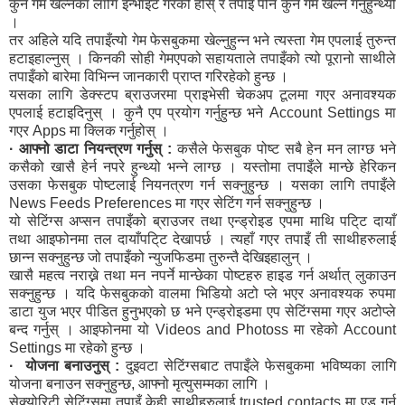
कुनै गेम खेल्नका लागि इन्भाइट गरेको होस् र तपाइँ पनि कुनै गेम खेल्ने गर्नुहुन्थ्यो
।
तर अहिले यदि तपाइँत्यो गेम फेसबुकमा खेल्नुहुन्न भने त्यस्ता गेम एपलाई तुरुन्त
हटाइहाल्नुस् । किनकी सोही गेमएपको सहायताले तपाइँको त्यो पूरानो साथीले
तपाइँको बारेमा विभिन्न जानकारी प्राप्त गरिरहेको हुन्छ ।
यसका लागि डेक्स्टप ब्राउजरमा प्राइभेसी चेकअप टूलमा गएर अनावश्यक
एपलाई हटाइदिनुस् । कुनै एप प्रयोग गर्नुहुन्छ भने Account Settings मा
गएर Apps मा क्लिक गर्नुहोस् ।
· आफ्नो डाटा नियन्त्रण गर्नुस् :
कसैले फेसबुक पोष्ट सबै हेन मन लाग्छ भने
कसैको खासै हेर्न नपरे हुन्थ्यो भन्ने लाग्छ । यस्तोमा तपाइँले मान्छे हेरिकन
उसका फेसबुक पोष्टलाई नियनत्रण गर्न सक्नुहुन्छ । यसका लागि तपाइँले
News Feeds Preferences मा गएर सेटिंग गर्न सक्नुहुन्छ ।
यो सेटिंग्स अप्सन तपाइँको ब्राउजर तथा एन्ड्रोइड एपमा माथि पटि्ट दायाँ
तथा आइफोनमा तल दायाँपटि्ट देखापर्छ । त्यहाँ गएर तपाइँ ती साथीहरुलाई
छान्न सक्नुहुन्छ जो तपाइँको न्युजफिडमा तुरुन्तै देखिइहालुन् ।
खासै महत्व नराख्ने तथा मन नपर्ने मान्छेका पोष्टहरु हाइड गर्न अर्थात् लुकाउन
सक्नुहुन्छ । यदि फेसबुकको वालमा भिडियो अटो प्ले भएर अनावश्यक रुपमा
डाटा युज भएर पीडित हुनुभएको छ भने एन्ड्रोइडमा एप सेटिंग्समा गएर अटोप्ले
बन्द गर्नुस् । आइफोनमा यो Videos and Photoss मा रहेको Account
Settings मा रहेको हुन्छ ।
· योजना बनाउनुस् :
दुइवटा सेटिंग्सबाट तपाइँले फेसबुकमा भविष्यका लागि
योजना बनाउन सक्नुहुन्छ, आफ्नो मृत्युसम्मका लागि ।
सेक्योरिटी सेटिंग्समा तपाइँ केही साथीहरुलाई trusted contacts मा एड गर्न