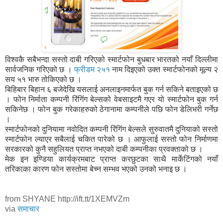
विश्वकै सबैभन्दा सस्तो दाबी गरिएको स्मार्टफोन बुधबार भारतको नयाँ दिल्लीमा
सार्वजनिक गरिएको छ ।
फ्रीडम २५१
नाम दिइएको उक्त स्मार्टफोनको मूल्य २
सय ५१ भारु तोकिएको छ ।
बिहिबार बिहान ६ बजेदेखि यसलाई अनलाइनमार्फत बुक गर्न सकिने बताइएको छ
। फोन निर्माता कम्पनी रिंगिंग बेल्सको वेबसाइटमै गएर यो स्मार्टफोन बुक गर्न
सकिनेछ । फोन बुक गरेकाहरुको ठेगानामा कम्पनीले पछि फोन डेलिभरी गर्नेछ
।
स्मार्टफोनको दुनियामा नवोदित कम्पनी रिंगिंग बेल्सले सुरुवातमै दुनियाको सस्तो
स्मार्टफोन ल्याएर सबैलाई चकित पारेको छ । आफुलाई सस्तो फोन निर्माणमा
सरकारको कुनै सहुलियत प्राप्त नभएको दाबी कम्पनीका प्रवक्ताको छ ।
मेक इन इण्डिया कार्यक्रमबाट प्राप्त करछुटका साथै मार्केटिंगको नयाँ
तरिकाका कारण फोन सस्तोमा बेच्न सम्भव भएको उनको भनाइ छ ।
from SHYANE http://ift.tt/1XEMVZm
via
समाचार