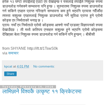
हरेक १२ घण्टा तपाइँलाई एउटा एप देखाइन्छ र यसलाई तपाइँले निशुल्क रुपमा
डाउनलोड गर्नसक्ने सम्भावना पनि हुन्छ । सुरुवातमा निशुल्क रुपमा डाउनलोड
गर्न सकिने एपहरु प्राप्त गरिरहने सम्भावना कम हुने भएपनि प्रयास गर्दैजाँदा
त्यस्ता सशुल्क एपहरुलाई निशुल्क डाउनलोड गर्ने सुविधा प्राप्त हुने प्रोमो
कोड्स एप निर्माताको भनाइ छ ।
प्रायः नयाँ एप निर्माताले प्रोमो कोड्समा आफ्नो नयाँ प्रडक्ट विज्ञापनको रुपमा
देखाउँदछ । ती मध्येे कतिपय एप्सहरु सशुल्क हुने भएपनि प्रोमो कोड्समा
देखिएका बेला निशुल्क रुपमा डाउनलोड गर्न सकिने पनि हुन्छन् । बीबीसी
from SHYANE http://ift.tt/1TswS0k
via
समाचार
kpcat
at
4:01 PM
No comments:
Share
Tuesday, February 16, 2016
लामिछाने विश्वकै उत्कृष्ट ११ क्रिकेटरमा