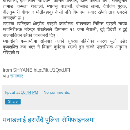
बास्तोला, कृष्णलाल भट्टचन, कान्छा परियार, डोल्पाछिरिङ शेर्पा, राजकुमार
तामाङ, कमला थकाली, म्याक्सु वाइन्जी, लेप्साङ लामा, देवीजंग गुरुङ,
दीलकुमारी गौचन र मोतीबहादुर केसी पनि विमानमा सवार रहेको तारा एयरले
जनाएको छ ।
उद्दारमा खटिएका क्षेत्रीय प्रहरी कार्यालय पोखराका निमित्त प्रहरी नायव
महानिरीक्षक महेन्द्र पोखरेलले विमानमा १८ जना नेपाली, दुई विदेशी र दुई
बालबालिका रहेको जानकारी दिए ।
म्याग्दीको गल्याम्दीमा सोमबार गएको सुख्खा पहिरोका कारण धुलो उडेर
दृष्यशक्ति कम भएर नै विमान दुर्घटना भएको हुन सक्ने प्रारम्भिक अनुमान
गरिएको छ ।
from SHYANE http://ift.tt/1QxdJFl
via
समाचार
kpcat
at
10:44 PM
No comments:
Share
मनाङलाई हराउँदै पुलिस सेमिफाइनलमा