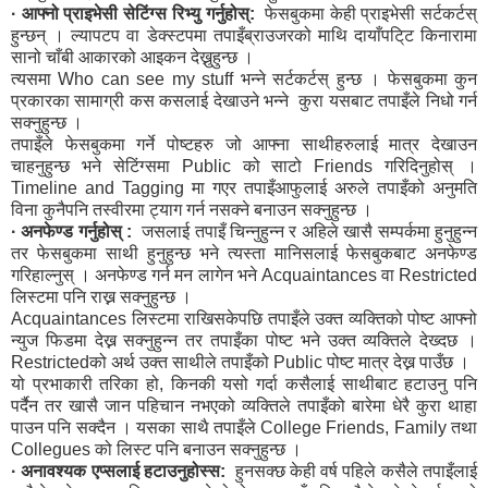
· आफ्नो प्राइभेसी सेटिंग्स रिभ्यु गर्नुहोस्:
फेसबुकमा केही प्राइभेसी सर्टकर्टस्
हुन्छन् । ल्यापटप वा डेक्स्टपमा तपाइँब्राउजरको माथि दायाँपटि्ट किनारामा
सानो चाँबी आकारको आइकन देख्नुहुन्छ ।
त्यसमा Who can see my stuff भन्ने सर्टकर्टस् हुन्छ । फेसबुकमा कुन
प्रकारका सामाग्री कस कसलाई देखाउने भन्ने कुरा यसबाट तपाइँले निधो गर्न
सक्नुहुन्छ ।
तपाइँले फेसबुकमा गर्ने पोष्टहरु जो आफ्ना साथीहरुलाई मात्र देखाउन
चाहनुहुन्छ भने सेटिंग्समा Public को साटो Friends गरिदिनुहोस् ।
Timeline and Tagging मा गएर तपाइँआफुलाई अरुले तपाइँको अनुमति
विना कुनैपनि तस्वीरमा ट्याग गर्न नसक्ने बनाउन सक्नुहुन्छ ।
· अनफेण्ड गर्नुहोस् :
जसलाई तपाइँ चिन्नुहुन्न र अहिले खासै सम्पर्कमा हुनुहुन्न
तर फेसबुकमा साथी हुनुहुन्छ भने त्यस्ता मानिसलाई फेसबुकबाट अनफेण्ड
गरिहाल्नुस् । अनफेण्ड गर्न मन लागेन भने Acquaintances वा Restricted
लिस्टमा पनि राख्न सक्नुहुन्छ ।
Acquaintances लिस्टमा राखिसकेपछि तपाइँले उक्त व्यक्तिको पोष्ट आफ्नो
न्युज फिडमा देख्न सक्नुहुन्न तर तपाइँका पोष्ट भने उक्त व्यक्तिले देख्दछ ।
Restrictedको अर्थ उक्त साथीले तपाइँको Public पोष्ट मात्र देख्न पाउँछ ।
यो प्रभाकारी तरिका हो, किनकी यसो गर्दा कसैलाई साथीबाट हटाउनु पनि
पर्दैन तर खासै जान पहिचान नभएको व्यक्तिले तपाइँको बारेमा धेरै कुरा थाहा
पाउन पनि सक्दैन । यसका साथै तपाइँले College Friends, Family तथा
Collegues को लिस्ट पनि बनाउन सक्नुहुन्छ ।
· अनावश्यक एप्सलाई हटाउनुहोस्स:
हुनसक्छ केही वर्ष पहिले कसैले तपाइँलाई