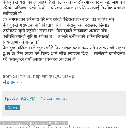
फेसबुकले यस बिकल्पलाई पहिलो पटक गत अक्टोबरमा आयरल्याण्ड, जापान र
स्पेनमा परिक्षण गरेको थियो । परिक्षण सफल भएपछि यसलाई नियमित बनाउन
लागिएको हो ।
तर समर्थकको सबैभन्दा धेरै माग रहेको ‘डिसलाइक बटन’ को सुविधा भने
फेसबुकले यसपटक पनि बिस्तार गरेन । फेसबुकका प्रोडक्ट डिजाइन
डइरेक्टर जुली जुहोले भनेका छन्, ‘फेसबुकले लाइकका अलावा पाँच
प्रतिक्रियाको सुविधा थपेको छ । त्यसले उनीहरुको अभिव्यक्तिलाई
नियन्त्रण गर्न सक्छ ।’
फेसबुक मालिक मार्क जुकरवर्गले डिसलाइक बटन नल्याउने बरु त्यसको सट्टा
दुःख वा रिस ब्यक्त गर्ने चिन्ह थप्ने सोंच ल्याएका थिए । त्यसैलाई कार्यन्वनय
गर्दै फेसबुकले नयाँ इमोसन चिन्हहरु ल्याएको हो ।
from SHYANE http://ift.tt/1QCNDRp
via
समाचार
kpcat
at
9:26 PM
No comments:
Share
Tuesday, February 23, 2016