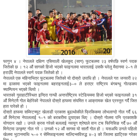
फागुन ४ । नेपालले दक्षिण एसियाली खेलकुद (साग) फुटबलमा २३ वर्षपछि स्वर्ण पदक
जितेको छ । १२ औं सागको हिजो भएको फाइनलमा भारतलाई उसकै घरेलु मैदानमा २–१ ले
हराउँदै नेपालले स्वर्ण पदक जितेको हो ।
नेपालले एक महिनाभित्र फुटबलमा जितेको यो दोस्रो उपाधि हो । नेपालले गत जनवरी २२
मा ढाकामा भएको फाइनलमा बहराइनलाई३–० ले हराएर राष्ट्रिय बंगबन्धु गोल्डकप
च्याम्पियन भएको थियो ।
भारतको गुवाहाटीस्थित इन्दिरा गान्धी अन्तर्राष्ट्रिय स्टेडियममा हिजो भएको फाइनलको ३१
औं मिनेटमै गोल बेहोरेको नेपालले दोस्रो हाफमा संयमित र आक्रामक खेल प्रस्तुत गर्दै जित
हात पारेको हो ।
दोस्रो हाफमा सब्स्टिच्युट खेलाडी प्रकाश बुढाथोकीले फ्रिकिकमा लोभलाग्दो गोल गर्दै ६६
औं मिनेटमा नेपाललाई १–१ को बराबरीमा पुर्‍याएका थिए । दोस्रो गोलमा पनि प्रकाशकै
योगदान रह्यो । उनले क्रस गरेको बललाई नवयुग श्रेष्ठले वान टच फिनिसिङ गर्दै ७० औं
मिनेटमा उत्कृष्ट गोल गरे । उनको १२ औं सागमा यो सातौं गोल हो । यसअघि उनले पहिलो
खेलमा भुटानमाथि ५–० र सेमिफाइनलमा माल्दिभ्सविरुद्ध ४–३ को जितमा ह्याट्रिक गरेका
थिए ।