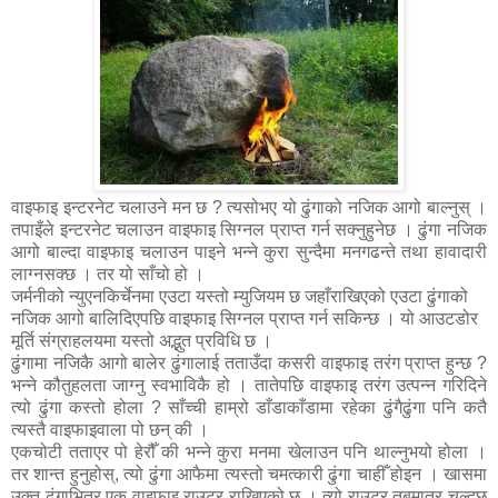
वाइफाइ इन्टरनेट चलाउने मन छ ? त्यसोभए यो ढुंगाको नजिक आगो बाल्नुस् ।
तपाइँले इन्टरनेट चलाउन वाइफाइ सिग्नल प्राप्त गर्न सक्नुहुनेछ । ढुंगा नजिक
आगो बाल्दा वाइफाइ चलाउन पाइने भन्ने कुरा सुन्दैमा मनगढन्ते तथा हावादारी
लाग्नसक्छ । तर यो साँचो हो ।
जर्मनीको न्युएनकिर्चेनमा एउटा यस्तो म्युजियम छ जहाँराखिएको एउटा ढुंगाको
नजिक आगो बालिदिएपछि वाइफाइ सिग्नल प्राप्त गर्न सकिन्छ । यो आउटडोर
मूर्ति संग्राहलयमा यस्तो अद्भुत प्रविधि छ ।
ढुंगामा नजिकै आगो बालेर ढुंगालाई तताउँदा कसरी वाइफाइ तरंग प्राप्त हुन्छ ?
भन्ने कौतुहलता जाग्नु स्वभाविकै हो । तातेपछि वाइफाइ तरंग उत्पन्न गरिदिने
त्यो ढुंगा कस्तो होला ? साँच्ची हाम्रो डाँडाकाँडामा रहेका ढुंगैढुंगा पनि कतै
त्यस्तै वाइफाइवाला पो छन् की ।
एकचोटी तताएर पो हेरौँ की भन्ने कुरा मनमा खेलाउन पनि थाल्नुभयो होला ।
तर शान्त हुनुहोस्, त्यो ढुंगा आफैमा त्यस्तो चमत्कारी ढुंगा चाहीँ होइन । खासमा
उक्त ढुंगाभित्र एक वाइफाइ राउटर राखिएको छ । त्यो राउटर तबमात्र चल्दछ