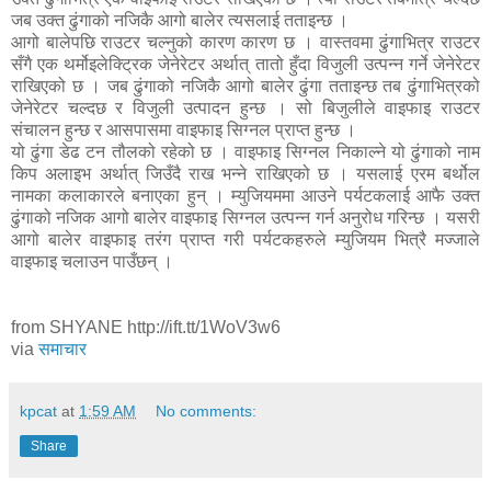
जब उक्त ढुंगाको नजिकै आगो बालेर त्यसलाई तताइन्छ ।
आगो बालेपछि राउटर चल्नुको कारण कारण छ । वास्तवमा ढुंगाभित्र राउटर
सँगै एक थर्मोइलेक्टि्रक जेनेरेटर अर्थात् तातो हुँदा विजुली उत्पन्न गर्ने जेनेरेटर
राखिएको छ । जब ढुंगाको नजिकै आगो बालेर ढुंगा तताइन्छ तब ढुंगाभित्रको
जेनेरेटर चल्दछ र विजुली उत्पादन हुन्छ । सो बिजुलीले वाइफाइ राउटर
संचालन हुन्छ र आसपासमा वाइफाइ सिग्नल प्राप्त हुन्छ ।
यो ढुंगा डेढ टन तौलको रहेको छ । वाइफाइ सिग्नल निकाल्ने यो ढुंगाको नाम
किप अलाइभ अर्थात् जिउँदै राख भन्ने राखिएको छ । यसलाई एरम बर्थोल
नामका कलाकारले बनाएका हुन् । म्युजियममा आउने पर्यटकलाई आफै उक्त
ढुंगाको नजिक आगो बालेर वाइफाइ सिग्नल उत्पन्न गर्न अनुरोध गरिन्छ । यसरी
आगो बालेर वाइफाइ तरंग प्राप्त गरी पर्यटकहरुले म्युजियम भित्रै मज्जाले
वाइफाइ चलाउन पाउँछन् ।
from SHYANE http://ift.tt/1WoV3w6
via
समाचार
kpcat
at
1:59 AM
No comments:
Share