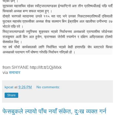
भएका छन् ।
युएफाका महासचिव रहेका स्वीट्जरल्याण्डका ईन्फान्टिनो अरु तीन प्रतिष्पर्धीलाई पछि पार्दै
फिफाको अध्यक्ष बन्न सफल भएका हुन् ।
दोस्रो चरणको मतदानमा उनले ११५ मत पाए भने उनका निकटतमप्रतिष्पर्धी एसियाली
फुटबल महासंघ एएफसीका अध्यक्ष शेख सलमान बिन ईब्राहिम अल खालीफा उनीभन्दा २७
भोटले पछि परे ।
स्विट्जरल्याण्डको ज्युरिचमा शुक्रबार भएको निर्वाचनमा अध्यक्षको प्रत्याशीमा जोर्डनका
राजकुमार अली बिन अल हुसेन, फ्रान्सका जेरोमी स्याम्पेन र दक्षिण अफ्रिकाका टोक्यो
सेक्सवेल थिए ।
गत वर्ष पाँचौ कार्यकालको लागि निर्वाचित भएको केही हप्तापछि सेप ब्लाटरले फिफा
अध्यक्षको पदत्याग गर्ने घोषणा गरेपछि निर्वाचन गरिएको हो ।
from SHYANE http://ift.tt/1QjiMxk
via
समाचार
kpcat
at
9:26 PM
No comments:
Share
फेसबुकले ल्यायो पाँच नयाँ संकेत, दुःख व्यक्त गर्न