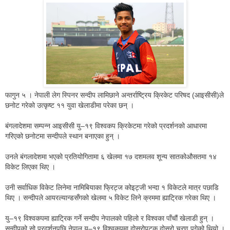
फागुन ५ । नेपाली लेग स्पिनर सन्दीप लामिछाने अन्तर्राष्ट्रिय क्रिकेट परिषद (आइसीसी)ले
छनोट गरेको उत्कृष्ट ११ युवा खेलाडीमा परेका छन् ।
बंगलादेशमा सम्पन्न आइसीसी यु–१९ विश्वकप क्रिकेटमा गरेको प्रदर्शनको आधारमा
गरिएको छनोटमा सन्दीपले स्थान बनाएका हुन् ।
उनले बंगलादेशमा भएको प्रतियोगितामा ६ खेलमा १७ दशमलव शून्य सातको
औसतमा १४
विकेट लिएका थिए ।
उनी सर्वाधिक विकेट लिनेमा नामिबियाका फ्रिट्ज कोइट्जी भन्दा १ विकेटले मात्र पछाडि
थिए । सन्दीपले आयरल्यान्डसँगको खेलमा ५ विकेट लिने क्रममा ह्याट्रिक गरेका थिए ।
यु–१९ विश्वकपमा ह्याट्रिक गर्ने सन्दीप नेपालको पहिलो र विश्वका पाँचौं खेलाडी हुन् ।
सन्दीपको सो प्रदर्शनपछि नेपाल यु–१९ विश्वकपमा दोस्रोपटक दोस्रो चरण पुगेको थियो ।