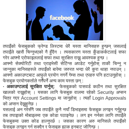
तपाइँको फेसबुकको फ्रेण्ड लिस्टमा धेरै यस्ता मानिसहरु हुन्छन् जसलाई
तपाइँले खासै चिन्नुभएको नै हुँदैन । त्यसकारण यस्ता कुँडाकर्कटलाई सफा
गरेर आफ्नो प्रोफाइललाई सफा तथा सुरक्षित राख्नु आवश्यक हुन्छ ।
आफ्नो सेक्योरिटी तथा प्राइभेसी सेटिंग्स अपडेट गर्नुहोस् ताकी चिन्नु न
जान्नुका मानिसहरुले तपाइँको बारेमा जरुरत भन्दा धेरै कुरा थाहा नपाउन् ।
आफ्नो अकाउण्टबाट आफुले प्रयोग नगर्ने गेम्स तथा एपहरु पनि हटाउनुहोस् ।
फेसबुक प्रयोगकर्ताले गर्नैपर्ने अन्य काम यस्ता छन् :
· अकाउण्टलाई सुरक्षित पार्नुस्:
फेसबुकको पासवर्ड कठीन तथा सुरक्षित
खालको राख्नुहोस् । यसका लागि फेसबुक वालमा रहेको Security अप्सन
भित्र गएर Account Settings मा जानुहोस् । त्यहाँ Login Approvals
को अप्सन देख्नुहुनेछ ।
यसलाई अन गरेसँगै जब तपाइँले कुनै नयाँ डिभाइसमा फेसबुक लगइन गर्नुहुन्छ
तब तपाइाको मोबाइलमा एक कोडा पठाइनेछ । लग इन गर्नका लागि तपाइँले
फेसबुकमा उक्त कोड हाल्नुपर्छ । जसका कारण अरु मानिसले तपाइँको
फेसबुक लगइन गर्न सक्दैन र फेसबुक ह्याक हुनबाट जोगिन्छ ।