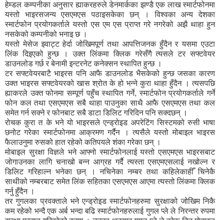
हेम्डल कम्पनीका अनुसार ह्याकरहरुले डेनमार्कका झण्डै एक लाख स्मार्टफोनमा
यस्तो भाइरसजन्य एसएमएस पठाइसकेका छन् । विश्वका अन्य देशका
स्मार्टफोन प्रयोगकर्ताले यस्तो एस एम एस प्राप्त गरे नगरेको अझै थाहा हुन
नसकेको कम्पनीको भनाइ छ ।
यस्तो मेसेज झ्वाट्ट हेर्दा जोखिमपूर्ण तथा आपत्तिजनक हुँदैन र यसमा एउटा
लिंक दिइएको हुन्छ । उक्त लिंकमा क्लिक गरेसँगै त्यसले टर सफ्टवेयर
डाउनलोड गर्छ र बेनामी इन्टरनेट कनेक्सन स्थापित हुन्छ ।
टर सफ्टवेयरबाटै भाइरस पनि आफै डाउनलोड भैसकेको हुन्छ जसका कारण
उक्त भाइरस सफ्टवेयरको खास श्रोत के हो भन्ने कुरा थाहा हुँदैन । त्यसपछि
ह्याकरले उक्त फोनमा सम्पूर्ण पहुँच स्थापित गर्ने, स्मार्टफोन प्रयोगकर्ताले गर्ने
फोन कल तथा एसएमएस सबै थाहा पाउनुका साथै आफै एसएमएस तथा कल
समेत गर्न सक्ने र फोनबाट सबै डाटा डिलिट गरिदिन पनि सक्दछन् ।
रोचक कुरा त के भने यो भाइरसले एन्ड्रोइड अपरेटिंग सिस्टमको रुसी भाषा
छनोट गरेका स्मार्टफोनमा आक्रमण गर्दैन । त्यसैले यस्तो मोबाइल भाइरस
फैलाउनुमा रुसको हात रहेको कतिपयले शंका गरेका छन् ।
मोबाइल सुरक्षा विज्ञले भने आफ्नो स्मार्टफोनलाई यस्तो एसएमएस भाइरसबाट
जोगाउनका लागि चनाखो बन्न आग्रह गर्दै त्यस्ता एसएमएसलाई नखोल्न र
डिलिट गरिहाल्न भनेका छन् । नचिनेका नम्बर तथा कहिलेकाहीँ चिनेकै
साथीको नम्बरबाट समेत लिंक सहितका एसएमएस आएमा त्यस्तो लिंकमा क्लिक
गर्नु हुँदैन ।
तर गुगलका प्रवक्ताले भने एन्ड्रोइड स्मार्टफोनहरुमा सुरक्षाको जोखिम निकै
कम रहेको भन्दै एक अर्ब भन्दा बढि स्मार्टफोनहरुलाई गुगल प्ले ले निरन्तर रुपमा