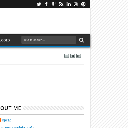
LODED
BOUT ME
kpcat
ew my complete profile