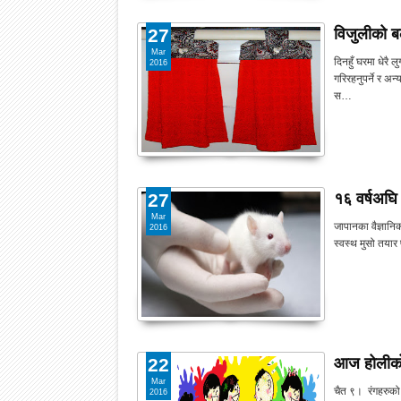
विजुलीको ब
27
Mar
दिनहुँ घरमा धेरै
2016
गरिरहनुपर्ने र अ
स…
१६ वर्षअघि 
27
Mar
जापानका वैज्ञानि
2016
स्वस्थ मुसो तयार
आज होलीको
22
Mar
चैत ९। रंगहरुको 
2016