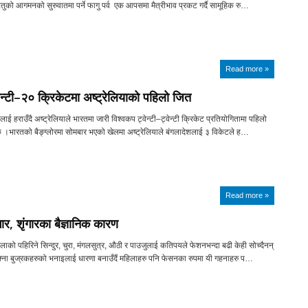
ऋतुको आगमनको सुरुवातमा पर्ने फागु पर्व एक आपसमा मैत्रीभाव प्रकट गर्दै सामूहिक रु…
Read more »
ेन्टी–२० क्रिकेटमा अष्ट्रेलियाको पहिलो जित
ाई हराउँदै अष्ट्रेलियाले भारतमा जारी विश्वकप ट्वेन्टी–ट्वेन्टी क्रिकेट प्रतियोगितामा पहिलो
छ ।भारतको बैङ्ग्लोरमा सोमबार भएको खेलमा अष्ट्रेलियाले बंगलादेशलाई ३ विकेटले ह…
Read more »
ंगार, शृंगारका बैज्ञानिक कारण
िलाको पहिरिने सिन्दुर, चुरा, मंगलसुत्र, औठी र पाउजुलाई कतिपयले फेशनभन्दा बढी केही सोच्दैनन्
ना बुज्रकहरुको भनाइलाई धारणा बनाउँदैं महिलाहरु पनि फेसनका रुपमा यी गहनाहरु प…