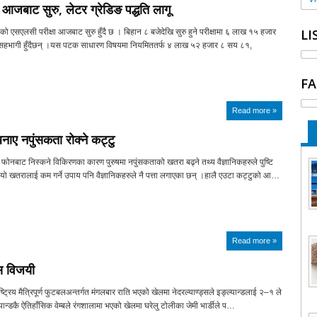
 आजबाट सुरु, लेटर ग्रेडिङ पद्धति लागू
LI
को एसएलसी परीक्षा आजबाट सुरु हुँदै छ । बिहान ८ बजेदेखि सुरु हुने परीक्षामा ६ लाख १५ हजार
 सहभागी हुँदैछन् ।यस पटक साधारण विषयमा नियमिततर्फ ४ लाख ५२ हजार ८ सय ८१,
FA
Read more »
बनाए नपुंसकता रोक्ने कट्टु
ोनबाट निस्कने विकिरणका कारण पुरुषमा नपुंसकताको खतरा बढ्ने तथ्य वैज्ञानिकहरुले पुष्टि
यो खतरालाई कम गर्ने उपाय पनि वैज्ञानिकहरुले नै पत्ता लगाएका छन् ।हालै एउटा कट्टुको आ…
Read more »
्स विजयी
ट्रिय मैत्रिपूर्ण फुटबलअन्तर्गत मंगलबार राति भएको खेलमा नेदरल्याण्ड्सले इङ्ल्यान्डलाई २–१ ले
ान्डकै ऐतिहाँसिक वेम्बले रंगशालामा भएको खेलमा घरेलु टोलीका जेमी भार्डीले प…