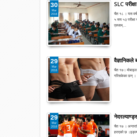
SLC परीक्षा
30
Mar
चैत १८ । यस वर्ष
2016
५ सय ५३ परीक्षा
एक्जाम्…
वैज्ञानिकले 
29
Mar
चैत १७। मोबाइल फ
2016
गरिसकेका छन् । 
नेदरल्याण्ड
29
Mar
चैत १७ । अन्तराष्
2016
हराएको छ ।इङ्ल्य