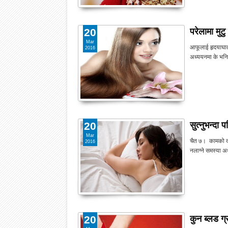
परेलामा मुट
20
Mar
आफूलाई हृदयाघात 
2016
अध्ययनमा के भनि
सुत्नुभन्दा
20
Mar
चैत ७। कामको दब
2016
नलाग्ने समस्या अ
कुन ब्लड ग्र
20