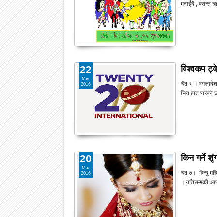
मनाईंदै , वसन्त 
विश्वकप ट्व
22
Mar
चैत ९ । बंगलादेशल
2016
जित हात पारेको 
किन गर्ने शृ
20
Mar
चैत ७। हिन्दु मह
2016
। यतिसम्मकी आफ्