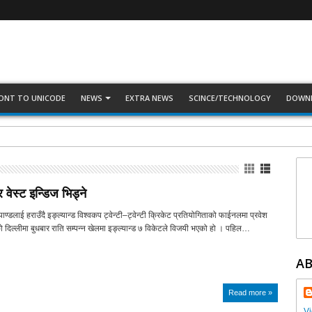
ONT TO UNICODE
NEWS
EXTRA NEWS
SCINCE/TECHNOLOGY
DOWN
वेस्ट इन्डिज भिड्ने
याण्डलाई हराउँदै इङ्ल्यान्ड विश्वकप ट्वेन्टी–ट्वेन्टी क्रिकेट प्रतियोगिताको फाईनलमा प्रवेश
दिल्लीमा बुधबार राति सम्पन्न खेलमा इङ्ल्यान्ड ७ विकेटले विजयी भएको हो । पहिल…
A
Read more »
Vi