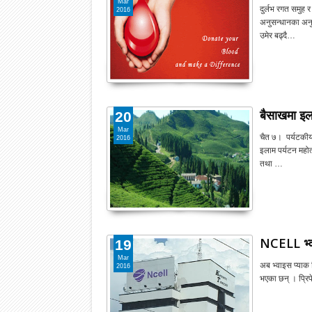
Mar
दुर्लभ रगत समुह 
2016
अनुसन्धानका अनु
उमेर बढ्दै…
बैसाखमा इल
20
Mar
चैत ७। पर्यटकीय
2016
इलाम पर्यटन महोत
तथा …
NCELL भ्वा
19
Mar
अब भ्वाइस प्याक ल
2016
भएका छन् । पि्रप