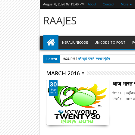
August 6, 2026
07:13:47 PM
About
Contact
More
RAAJES
NEPALIUNICODE
UNICODE TO FONT
F
Latest
9:21 PM
सदै खुशी देखिने ?यसो गर्नुहोस
MARCH 2016
आज भारत र 
30
Mar
चैत १८ । न्युजिल्
2016
गरेको छ ।भारतको 