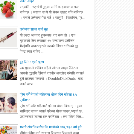
सेक्स डाइट
स्ट्रबेरी– स्ट्रबेरी मुटुका लागि फाइदाजनक फल
मानिन्छ । यसका साथै यो सेक्स डाइट पनि मानिन्छ
। यसले उत्तेजना पैदा गर्छ । पालुंगो– भिटामिन, प्र...
उत्तेजना शान्त पार्न सुइ
यो एउटा अपवाद हुनसक्छ, तर सत्य हो । एक
युवकको लिंग लगातार १७ घण्टासम्म उत्तेजित
भैरहेपछि डाक्टरहरुले उसको लिंगमा भरिएको दुइ
पिन्ट रगत बाहिर ...
दुइ लिंग भएको पुरुष
एक युवकले वर्षदिन पहिले सोसल साइट रेडिटमा
आफ्नो दुइहाँगे लिंगको तस्वीर अपलोड गरेपछि त्यसले
ठूलै तहल्का मच्चायो । DoubleDickDude बाट
उनले आफ...
प्रेम गर्ने नेपाली महिलामा धोका दिने महिला ६५
प्रतिशत
प्रेम गर्ने कति महिलाले प्रेममा धोका दिन्छन् । पुरुष
साथिहरु सायद जसले प्रेममा धोका पाउनु भएको छ,
उहाहरुलाई लाग्ला शत प्रतिशत । तर महिला मित...
यस्तो औषधि बन्दैछ कि मान्छेको आयु १२० वर्ष हुने
शीर्षक हेर्दैमा कुनै साइन्स फिक्सन फिल्मको कथा