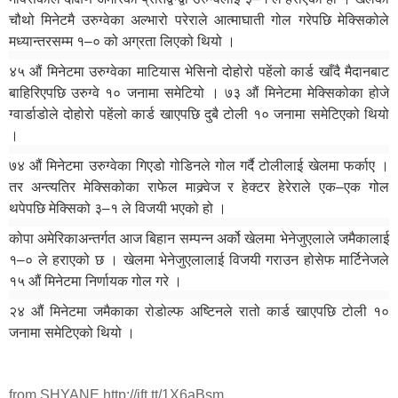
चौथो मिनेटमै उरुग्वेका अल्भारो परेराले आत्माघाती गोल गरेपछि मेक्सिकोले
मध्यान्तरसम्म १–० को अग्रता लिएको थियो ।
४५ औं मिनेटमा उरुग्वेका माटियास भेसिनो दोहोरो पहेंलो कार्ड खाँदै मैदानबाट
बाहिरिएपछि उरुग्वे १० जनामा समेटियो । ७३ औं मिनेटमा मेक्सिकोका होजे
ग्वार्डाडोले दोहोरो पहेंलो कार्ड खाएपछि दुबै टोली १० जनामा समेटिएको थियो
।
७४ औं मिनेटमा उरुग्वेका गिएडो गोडिनले गोल गर्दै टोलीलाई खेलमा फर्काए ।
तर अन्त्यतिर मेक्सिकोका राफेल माक्र्वेज र हेक्टर हेरेराले एक–एक गोल
थपेपछि मेक्सिको ३–१ ले विजयी भएको हो ।
कोपा अमेरिकाअन्तर्गत आज बिहान सम्पन्न अर्को खेलमा भेनेजुएलाले जमैकालाई
१–० ले हराएको छ । खेलमा भेनेजुएलालाई विजयी गराउन होसेफ मार्टिनेजले
१५ औं मिनेटमा निर्णायक गोल गरे ।
२४ औं मिनेटमा जमैकाका रोडोल्फ अष्टिनले रातो कार्ड खाएपछि टोली १०
जनामा समेटिएको थियो ।
from SHYANE http://ift.tt/1X6aBsm