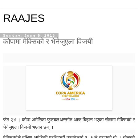
RAAJES
Sunday, June 5, 2016
कोपामा मेक्सिको र भेनेजुएला विजयी
जेठ २४ । कोपा अमेरिका फुटबलअन्तर्गत आज बिहान भएका खेलमा मेक्सिको र
भेनेजुएला विजयी भएका छन् ।
मेक्सिकोले दक्षिण अमेरिकी प्रतिद्वन्द्वी उरुग्वेलाई ३–१ ले हराएको हो । खेलको